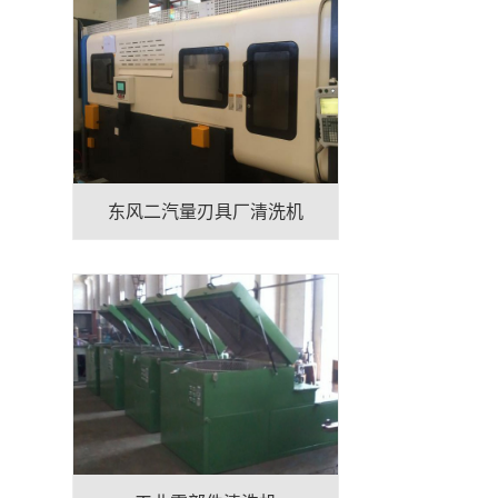
东风二汽量刃具厂清洗机