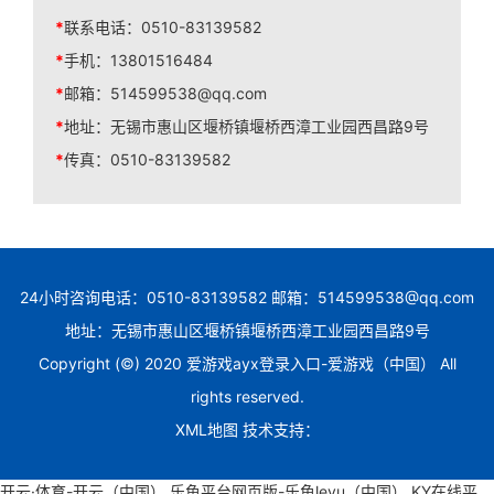
*
联系电话：
0510-83139582
*
手机：
13801516484
*
邮箱：
514599538@qq.com
*
地址：
无锡市惠山区堰桥镇堰桥西漳工业园西昌路9号
*
传真：
0510-83139582
24小时咨询电话：0510-83139582 邮箱：514599538@qq.com
地址：无锡市惠山区堰桥镇堰桥西漳工业园西昌路9号
Copyright (©) 2020 爱游戏ayx登录入口-爱游戏（中国） All
rights reserved.
XML地图
技术支持：
开云·体育-开云（中国）
乐鱼平台网页版-乐鱼leyu（中国）
KY在线平